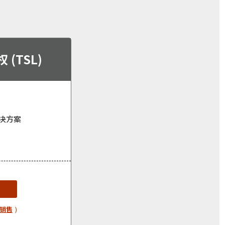
(TSL)
决方案
销售
)