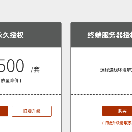
永久授权
终端服务器授权 
500
/套
远程连线环境解
( 依量降价 )
购买
旧版升级
( 旧版升级请
联系