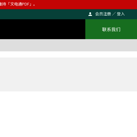
则维持「文电通PDF」。
会员注册 ／ 登入
联系我们