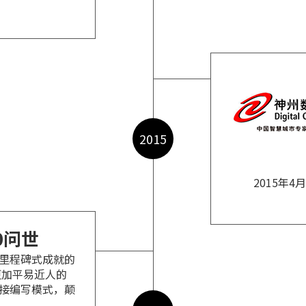
2015
2015年4月
0问世
里程碑式成就的
了更加平易近人的
接编写模式，颠
。